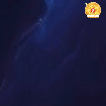
公司动态
企业服务
加入
xc-sports
推荐文章
上海羽毛球队在选拔赛中以61分稳居积分
榜首位
2026-08-06
上海篮球队以57分领跑精英赛积分榜展现
强劲实力
2026-07-30
上海乒乓球队加速转型探索新战术引发热议