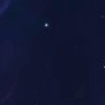
中场控制能力。在不断尝试之下，他们终于在第
75分钟由替补出场球员打入扳平进球，此时全场
气氛达到高潮。接下来的时间里，两队你来我往，
不断创造机会，但始终未能改变比分，这让人们不
禁感叹双方都展现出了极高水平。
3、技术统计及战术分析
根据统计数据，本场比赛双方控球率相差无几，但
在射门次数上，AC米兰明显占优。他们利用边路
传中和快速反击形成威胁，而布拉格斯巴达则凭借
扎实防守与快速反击应对挑战。这种技战术上的较
量使得整场比赛充满悬念，引人注目。
此外，在传球成功率方面，两队均表现出色，不过
AC米兰略高于布拉格斯巴达。他们通过细腻配合
不
3377体育官网
断撕扯对方防线。然而，在面对
严密防守时，却显得缺乏一些创意，这也是他们未