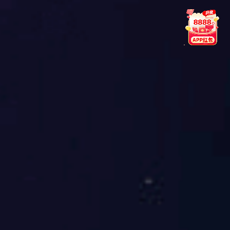
66号球衣背后的传奇足球明星们盘点与故
事分享
2026-07-26
2023年足球明星最新排名数据分析与趋势
解读
2026-07-24