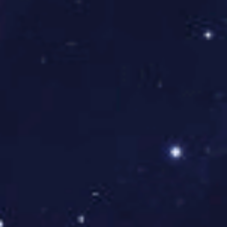
能取得胜利的一大原因。
从战术角度来看，AC米兰采取的是传统4-2-3-1阵
型，而布拉格斯巴达则以4231阵型应战。这种相
似性使得两队在首发阶段形成了胶着状态，但随着
比赛深入，各自战术意图逐渐清晰，使得观众可以
看到不同风格碰撞产生出的火花。
4、赛后反思与未来展望
通过这场激烈较量，不仅展示了两支球队各自特
色，也暴露出一些问题。例如，对于AC米兰而
言，要想提高进攻效率，需要进一步加强前锋线之
间配合。而对于布拉格斯巴达来说，则需要考虑如
何保持领先优势，提高防守稳定性，以应对更强劲
对手带来的压力。