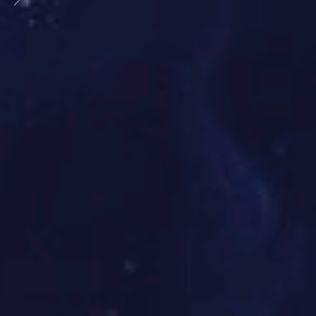
延续和升华。
总之，这一经典之战给我们呈现的不仅是比分，还
有关于坚持、团结以及勇敢追梦的重要意义。在未
来，我们期待看到更多这样的精彩赛事，让不同文
化间碰撞出更耀眼火花，共同推动世界足球的发
展！
总结：
综上所述，2006世界杯上法国与西班牙之间的较
量，是一段值得铭记于心的历史。这不仅是一项运
动，更是一种情感、一种信仰，通过每一次触碰绿
茵，我们见证着梦想成真的可能性。同时，它也提
醒我们，在追求胜利之余，更要珍惜那份共同奋斗
带来的快乐及友谊。
希望未来能够有更多这样的经典对决，让我们一起