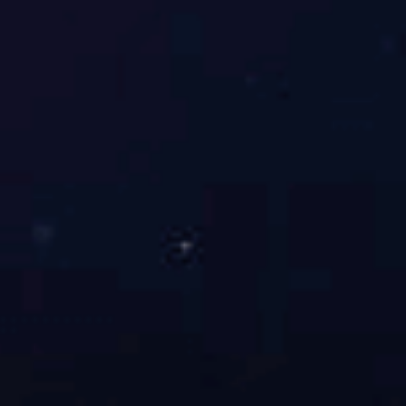
依托XCSport - XC体育因您更精彩【xingcai.com】，融
合xc体育与xcsport体育平台优势，支持xcsports与xc-
sports多渠道访问，提供网页版与手机版全站app下载服
务，全面覆盖热门赛事资讯与球员表现数据统计。
导航
发现
XC体育
真实案例
公司动态
企业服务